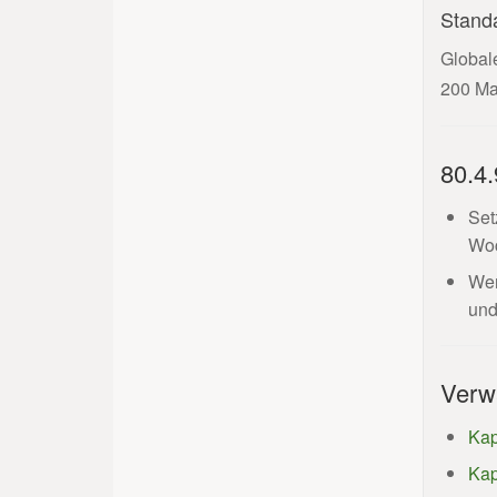
Stand
Globale
200 Mai
80.4
Set
Woc
We
und
Verw
Kap
Kap