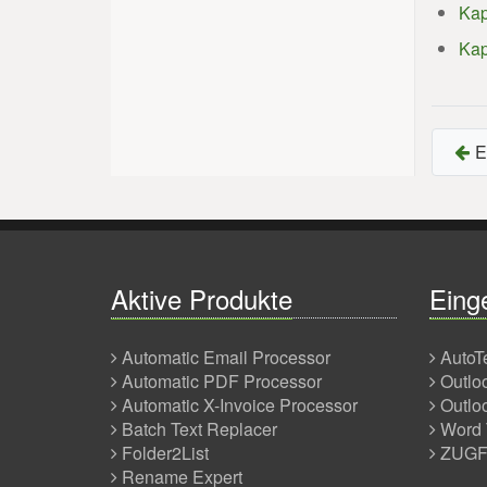
Kap
Kap
E
Aktive Produkte
Einge
Automatic Email Processor
AutoT
Automatic PDF Processor
Outlo
Automatic X-Invoice Processor
Outlo
Batch Text Replacer
Word 
Folder2List
ZUGFe
Rename Expert