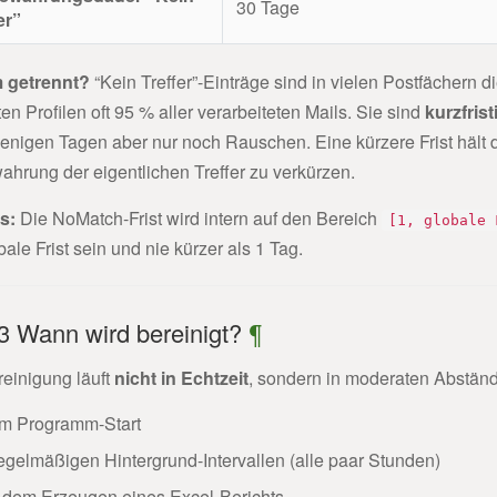
30 Tage
er”
 getrennt?
“Kein Treffer”-Einträge sind in vielen Postfächern d
rten Profilen oft 95 % aller verarbeiteten Mails. Sie sind
kurzfrist
enigen Tagen aber nur noch Rauschen. Eine kürzere Frist hält 
hrung der eigentlichen Treffer zu verkürzen.
s:
Die NoMatch-Frist wird intern auf den Bereich
[1, globale 
bale Frist sein und nie kürzer als 1 Tag.
3 Wann wird bereinigt?
¶
reinigung läuft
nicht in Echtzeit
, sondern in moderaten Abständ
m Programm-Start
regelmäßigen Hintergrund-Intervallen (alle paar Stunden)
 dem Erzeugen eines Excel-Berichts