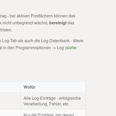
trag - bei aktiven Postfächern können das
k nicht unbegrenzt wächst,
bereinigt
das
risten.
im Log-Tab als auch die Log-Datenbank - ältere
olgt in den Programmoptionen → Log (
siehe
Wofür
Alle Log-Einträge - erfolgreiche
Verarbeitung, Fehler, etc.
Nur die Einträge, bei denen