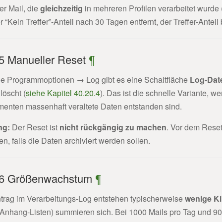
er Mail, die
gleichzeitig
in mehreren Profilen verarbeitet wurde (z.
r “Kein Treffer”-Anteil nach 30 Tagen entfernt, der Treffer-Anteil
.5 Manueller Reset
¶
ie Programmoptionen → Log gibt es eine Schaltfläche
Log-Dat
löscht (
siehe Kapitel 40.20.4
). Das ist die schnelle Variante, 
menten massenhaft veraltete Daten entstanden sind.
ng:
Der Reset ist
nicht rückgängig zu machen
. Vor dem Rese
n, falls die Daten archiviert werden sollen.
.6 Größenwachstum
¶
ntrag im Verarbeitungs-Log entstehen typischerweise
wenige Ki
 Anhang-Listen) summieren sich. Bei 1000 Mails pro Tag und 9