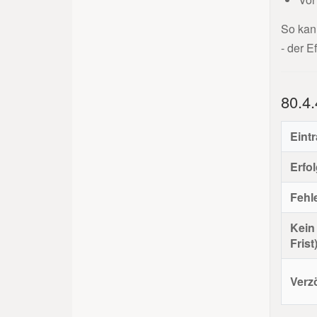
Globale Platzhalter
So kan
- der E
Sonstiges
80.4
Eint
Erfol
Fehle
Kein 
Frist
Verz