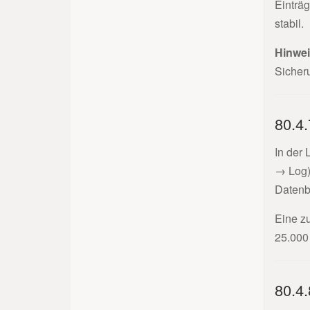
Einträ
stabil.
Hinwei
Sicher
80.4
In der
→ Log).
Datenb
Eine z
25.000 
80.4