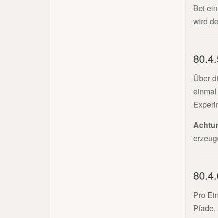
Bei ein
wird de
80.4
Über d
einmal 
Experi
Achtu
erzeuge
80.4
Pro Ei
Pfade,