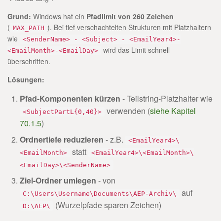
Grund:
Windows hat ein
Pfadlimit von 260 Zeichen
(
). Bei tief verschachtelten Strukturen mit Platzhaltern
MAX_PATH
wie
<SenderName> - <Subject> - <EmailYear4>-
wird das Limit schnell
<EmailMonth>-<EmailDay>
überschritten.
Lösungen:
Pfad-Komponenten kürzen
- Teilstring-Platzhalter wie
verwenden (
siehe Kapitel
<SubjectPartL{0,40}>
70.1.5
)
Ordnertiefe reduzieren
- z.B.
<EmailYear4>\
statt
<EmailMonth>
<EmailYear4>\<EmailMonth>\
<EmailDay>\<SenderName>
Ziel-Ordner umlegen
- von
auf
C:\Users\Username\Documents\AEP-Archiv\
(Wurzelpfade sparen Zeichen)
D:\AEP\