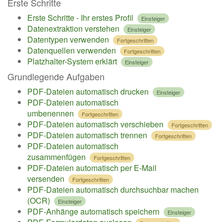
Erste Schritte
Erste Schritte - Ihr erstes Profil
Einsteiger
Datenextraktion verstehen
Einsteiger
Datentypen verwenden
Fortgeschritten
Datenquellen verwenden
Fortgeschritten
Platzhalter-System erklärt
Einsteiger
Grundlegende Aufgaben
PDF-Dateien automatisch drucken
Einsteiger
PDF-Dateien automatisch
umbenennen
Fortgeschritten
PDF-Dateien automatisch verschieben
Fortgeschritten
PDF-Dateien automatisch trennen
Fortgeschritten
PDF-Dateien automatisch
zusammenfügen
Fortgeschritten
PDF-Dateien automatisch per E-Mail
versenden
Fortgeschritten
PDF-Dateien automatisch durchsuchbar machen
(OCR)
Einsteiger
PDF-Anhänge automatisch speichern
Einsteiger