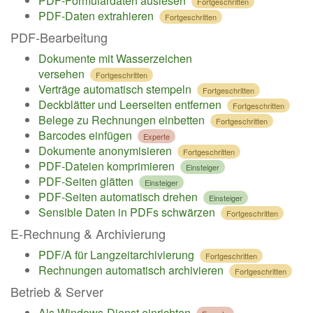
PDF-Formulardaten auslesen
Fortgeschritten
PDF-Daten extrahieren
Fortgeschritten
PDF-Bearbeitung
Dokumente mit Wasserzeichen
versehen
Fortgeschritten
Verträge automatisch stempeln
Fortgeschritten
Deckblätter und Leerseiten entfernen
Fortgeschritten
Belege zu Rechnungen einbetten
Fortgeschritten
Barcodes einfügen
Experte
Dokumente anonymisieren
Fortgeschritten
PDF-Dateien komprimieren
Einsteiger
PDF-Seiten glätten
Einsteiger
PDF-Seiten automatisch drehen
Einsteiger
Sensible Daten in PDFs schwärzen
Fortgeschritten
E-Rechnung & Archivierung
PDF/A für Langzeitarchivierung
Fortgeschritten
Rechnungen automatisch archivieren
Fortgeschritten
Betrieb & Server
Als Windows-Dienst einrichten