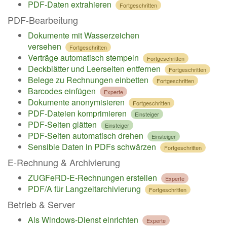
PDF-Daten extrahieren
Fortgeschritten
PDF-Bearbeitung
Dokumente mit Wasserzeichen
versehen
Fortgeschritten
Verträge automatisch stempeln
Fortgeschritten
Deckblätter und Leerseiten entfernen
Fortgeschritten
Belege zu Rechnungen einbetten
Fortgeschritten
Barcodes einfügen
Experte
Dokumente anonymisieren
Fortgeschritten
PDF-Dateien komprimieren
Einsteiger
PDF-Seiten glätten
Einsteiger
PDF-Seiten automatisch drehen
Einsteiger
Sensible Daten in PDFs schwärzen
Fortgeschritten
E-Rechnung & Archivierung
ZUGFeRD-E-Rechnungen erstellen
Experte
PDF/A für Langzeitarchivierung
Fortgeschritten
Betrieb & Server
Als Windows-Dienst einrichten
Experte