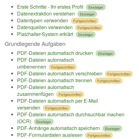
Erste Schritte - Ihr erstes Profil
Einsteiger
Datenextraktion verstehen
Einsteiger
Datentypen verwenden
Fortgeschritten
Datenquellen verwenden
Fortgeschritten
Platzhalter-System erklärt
Einsteiger
Grundlegende Aufgaben
PDF-Dateien automatisch drucken
Einsteiger
PDF-Dateien automatisch
umbenennen
Fortgeschritten
PDF-Dateien automatisch verschieben
Fortgeschritten
PDF-Dateien automatisch trennen
Fortgeschritten
PDF-Dateien automatisch
zusammenfügen
Fortgeschritten
PDF-Dateien automatisch per E-Mail
versenden
Fortgeschritten
PDF-Dateien automatisch durchsuchbar machen
(OCR)
Einsteiger
PDF-Anhänge automatisch speichern
Einsteiger
PDF-Formulardaten auslesen
Fortgeschritten