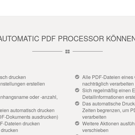
 AUTOMATIC PDF PROCESSOR KÖNNEN 
sch drucken
Alle PDF-Dateien eines Or
instellungen erstellen
nachträglich verarbeiten
Sich regelmäßig einen E
 Anhangsname oder -anzahl,
Detailinformationen erst
Das automatische Druck
eien automatisch drucken
Zeiten begrenzen, um PD
s PDF-Dokuments ausdrucken)
verarbeiten
DF-Dateien drucken
Weitere Aktionen ausfüh
 drucken
verschieben