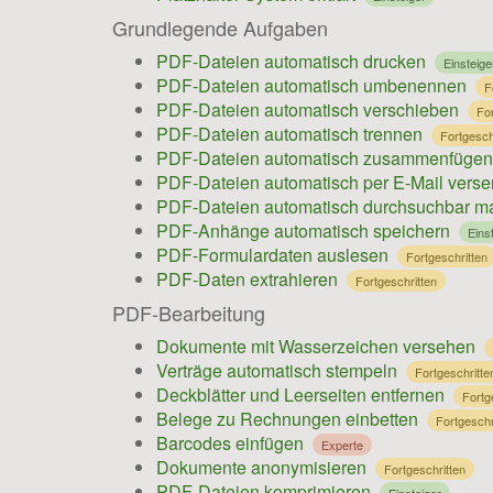
Grundlegende Aufgaben
PDF-Dateien automatisch drucken
Einsteige
PDF-Dateien automatisch umbenennen
F
PDF-Dateien automatisch verschieben
For
PDF-Dateien automatisch trennen
Fortgesch
PDF-Dateien automatisch zusammenfügen
PDF-Dateien automatisch per E-Mail vers
PDF-Dateien automatisch durchsuchbar 
PDF-Anhänge automatisch speichern
Eins
PDF-Formulardaten auslesen
Fortgeschritten
PDF-Daten extrahieren
Fortgeschritten
PDF-Bearbeitung
Dokumente mit Wasserzeichen versehen
Verträge automatisch stempeln
Fortgeschritte
Deckblätter und Leerseiten entfernen
Fortg
Belege zu Rechnungen einbetten
Fortgeschr
Barcodes einfügen
Experte
Dokumente anonymisieren
Fortgeschritten
PDF-Dateien komprimieren