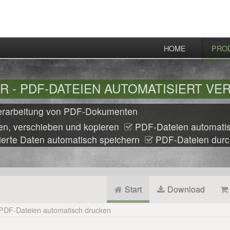
HOME
PRO
 - PDF-DATEIEN AUTOMATISIERT VE
 Verarbeitung von PDF-Dokumenten
n, verschieben und kopieren
PDF-Dateien automatis
erte Daten automatisch speichern
PDF-Dateien durc
Start
Download
PDF-Dateien automatisch drucken