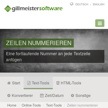
DEUTSCH
ENGLISH
Toggl
navig
ZEILEN NUMMERIEREN
Eine fortlaufende Nummer an jede Textzeile
anfügen
Start
Text-Tools
HTML-Tools
Konvertierer
Zeit/Datum
Sonstige
Home
Online-Tools
Text-Tools
Zeilen nummerieren