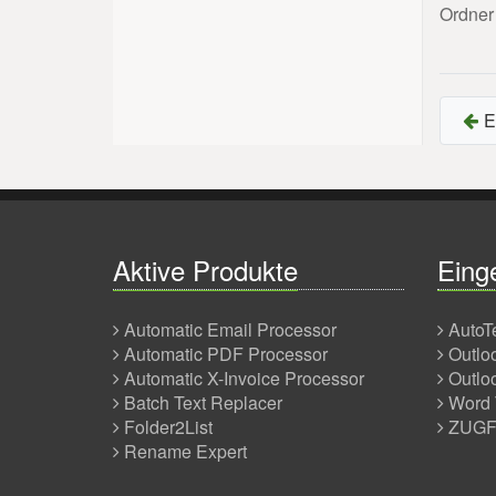
Ordner
E
Aktive Produkte
Einge
Automatic Email Processor
AutoT
Automatic PDF Processor
Outlo
Automatic X-Invoice Processor
Outlo
Batch Text Replacer
Word 
Folder2List
ZUGFe
Rename Expert