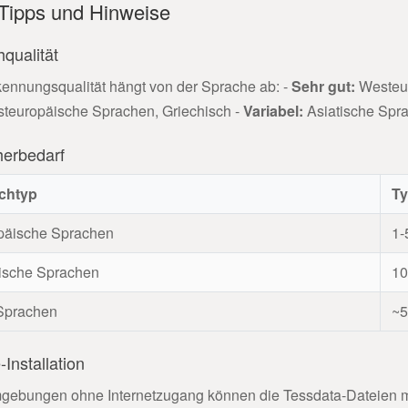
 Tipps und Hinweise
qualität
kennungsqualität hängt von der Sprache ab: -
Sehr gut:
Westeur
teuropäische Sprachen, Griechisch -
Variabel:
Asiatische Spra
herbedarf
chtyp
Ty
päische Sprachen
1-
tische Sprachen
10
 Sprachen
~
-Installation
gebungen ohne Internetzugang können die Tessdata-Dateien ma