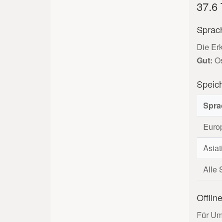
37.6
Sprach
Die Er
Gut:
Os
Speic
Spra
Euro
Asia
Alle
Offline
Für Um