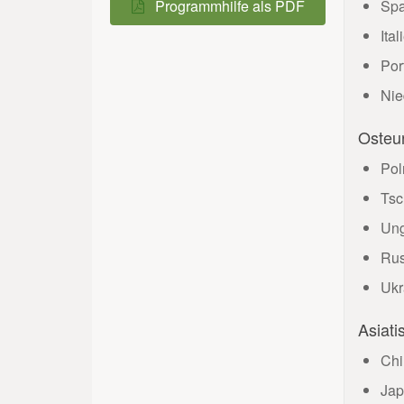
PDFs zusammenführen
Programmhilfe als PDF
Spa
PDFs aufteilen
Ita
Por
OCR-Texterkennung
Nie
Anhänge speichern
Extraktionen speichern
Osteu
Vorlage verwenden
Pol
Dateischutz ändern
Tsc
Ung
PDF komprimieren
Rus
Anhänge einbetten
Ukr
ZUGFeRD erstellen
In PDF/A konvertieren
Asiat
Seiten entfernen
Chi
Jap
Stempel/Wasserzeichen