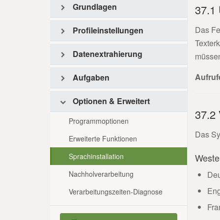
Grundlagen
37.1 
Einführung
Das Fe
Profileinstellungen
Texter
Hauptmenü
Profileinstellungen
Datenextrahierung
müssen
Profil-Werkzeugleiste
Filter
Extrahierungsregeln
Aufruf
Aufgaben
Profilliste
Log-Werkzeugleiste
Aufgaben-Übersicht
Optionen & Erweitert
37.2
Log-Liste
Datei umbenennen
Programmoptionen
Statusleiste
Datei kopieren
Das Sy
Erweiterte Funktionen
Datei verschieben
Sprachinstallation
Weste
Datei löschen
Nachholverarbeitung
Deu
Drucken
Eng
Verarbeitungszeiten-Diagnose
E-Mail versenden
Fra