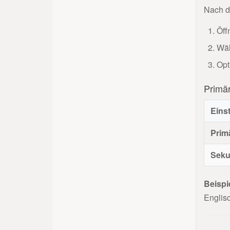
Nach de
Öff
Wäh
Opt
Primä
Eins
Prim
Seku
Beispi
Englis