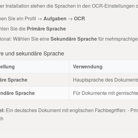
r Installation stehen die Sprachen in den OCR-Einstellungen de
nen Sie ein Profil →
Aufgaben
→
OCR
len Sie die
Primäre Sprache
ional: Wählen Sie eine
Sekundäre Sprache
für mehrsprachig
re und sekundäre Sprache
tellung
Verwendung
äre Sprache
Hauptsprache des Dokuments 
ndäre Sprache
Für Dokumente mit gemischtem
el:
Ein deutsches Dokument mit englischen Fachbegriffen: - Pr
ch