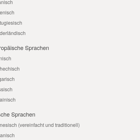
nisch
lienisch
tugiesisch
derländisch
ropäische Sprachen
nisch
hechisch
arisch
sisch
ainisch
ische Sprachen
nesisch (vereinfacht und traditionell)
anisch