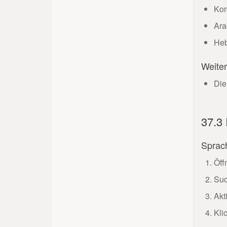
Kor
Barcode einfügen
Ara
Inhalt ersetzen
Heb
Seiten glätten
Weite
Seiten automatisch drehen
Die
Text schwärzen
37.3 
Sprac
Öff
Suc
Akt
Kli